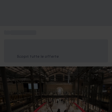
...
Corso di cucina
Risparmia il 15% oggi
Usa il codice ESTATE nel carrello
Scopri tutte le offerte