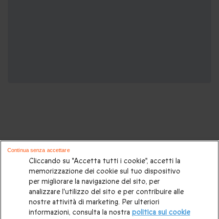
Potrebbero piacerti anche questi cofanetti
Continua senza accettare
regalo:
Cliccando su "Accetta tutti i cookie", accetti la
memorizzazione dei cookie sul tuo dispositivo
per migliorare la navigazione del sito, per
Cosa regalare?
|
Idee regalo originali
|
Perchè regalare una
analizzare l'utilizzo del sito e per contribuire alle
gift card
|
Buono regalo
|
Regali di compleanno
|
Idee regalo
nostre attività di marketing. Per ulteriori
informazioni, consulta la nostra
politica sui cookie
per la coppia
|
Regalo per matrimonio
|
Regalo anniversario