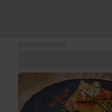
...
Cena ristorante stellato
Risparmia il 15% oggi
Usa il codice ESTATE nel carrello