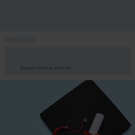
...
Idee regalo
Risparmia il 15% oggi
Usa il codice ESTATE nel carrello
Scopri tutte le offerte