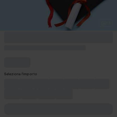
+ 4
Seleziona l'importo
10 €
15 €
20 €
30 €
40 €
50 €
75 €
100 €
150 €
200 €
250 €