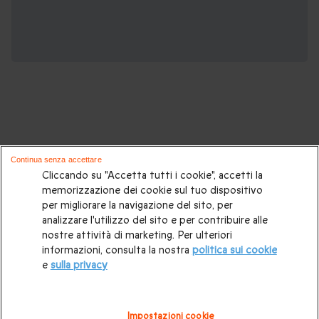
Potrebbero piacerti anche questi cofanetti
Continua senza accettare
regalo:
Cliccando su "Accetta tutti i cookie", accetti la
memorizzazione dei cookie sul tuo dispositivo
per migliorare la navigazione del sito, per
Cosa regalare?
|
Idee regalo originali
|
Perchè regalare una
analizzare l'utilizzo del sito e per contribuire alle
gift card
|
Buono regalo
|
Regali di compleanno
|
Idee regalo
nostre attività di marketing. Per ulteriori
informazioni, consulta la nostra
politica sui cookie
per la coppia
|
Regalo per matrimonio
|
Regalo anniversario
e
sulla privacy
di matrimonio
|
Regali per lei
|
Regali per lui
|
Regalo San
Valentino
|
Weekend romantico
|
Volo in mongolfiera
|
Impostazioni cookie