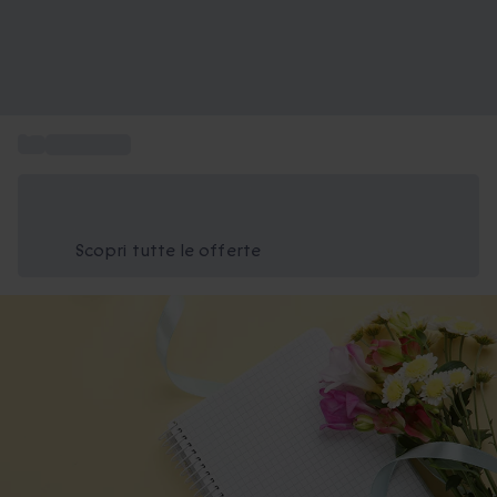
...
Idee regalo
Risparmia il 15% oggi
Usa il codice ESTATE nel carrello
Scopri tutte le offerte