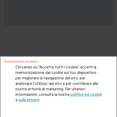
Potrebbero piacerti anche questi cofanetti
Continua senza accettare
regalo:
Cliccando su "Accetta tutti i cookie", accetti la
memorizzazione dei cookie sul tuo dispositivo
per migliorare la navigazione del sito, per
Cosa regalare?
|
Idee regalo originali
|
Perchè regalare una
analizzare l'utilizzo del sito e per contribuire alle
gift card
|
Buono regalo
|
Regali di compleanno
|
Idee regalo
nostre attività di marketing. Per ulteriori
informazioni, consulta la nostra
politica sui cookie
per la coppia
|
Regalo per matrimonio
|
Regalo anniversario
e
sulla privacy
di matrimonio
|
Regali per lei
|
Regali per lui
|
Regalo San
Valentino
|
Weekend romantico
|
Volo in mongolfiera
|