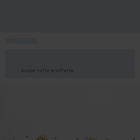
...
Idee regalo
Risparmia il 15% oggi
Usa il codice ESTATE nel carrello
Scopri tutte le offerte