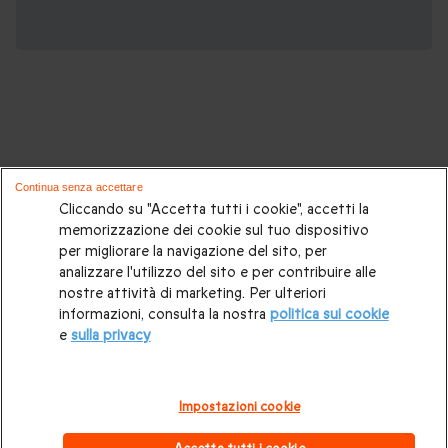
Potrebbero piacerti anche questi cofanetti
Continua senza accettare
regalo:
Cliccando su "Accetta tutti i cookie", accetti la
memorizzazione dei cookie sul tuo dispositivo
per migliorare la navigazione del sito, per
Cosa regalare?
|
Idee regalo originali
|
Perchè regalare una
analizzare l'utilizzo del sito e per contribuire alle
gift card
|
Buono regalo
|
Regali di compleanno
|
Idee regalo
nostre attività di marketing. Per ulteriori
informazioni, consulta la nostra
politica sui cookie
per la coppia
|
Regalo per matrimonio
|
Regalo anniversario
e
sulla privacy
di matrimonio
|
Regali per lei
|
Regali per lui
|
Regalo San
Valentino
|
Weekend romantico
|
Volo in mongolfiera
|
Impostazioni cookie
Cofanetti regalo gourmet
|
Pacchetti Spa e Terme
|
Tempo