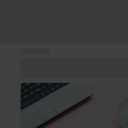
...
Idee regalo
Risparmia il 15% oggi
Usa il codice ESTATE nel carrello