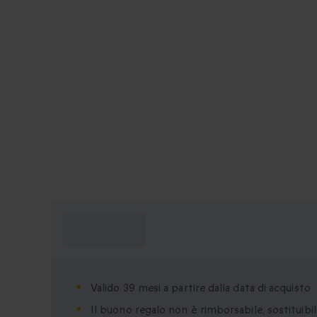
Cosa devo
sapere?
Valido 39 mesi a partire dalla data di acquisto
Il buono regalo non è rimborsabile, sostituibil