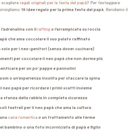
e scegliere
regali originali per la festa del papà
? Per festeggiare
 consigliamo
19 idee regalo per la prima festa del papà
. Rendiamo il
 l’adrenalina con il
rafting
o l’arrampicata su roccia
 papà che ama coccolare il suo palato raffinato
solo per i neo-genitori (senza dover cucinare)
ttamenti per coccolare il neo papà che non dorme più
menticare per un po’ pappe e pannolini
oom o un’esperienza insolita per staccare la spina
 neo papà per ricordare i primi scatti insieme
na stanza della rabbia in completa sicurezza
oli teatrali per il neo papà che ama la cultura
 una
cena romantica
o un trattamento alle terme
el bambino o una foto incorniciata di papà e figlio