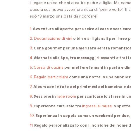
il legame unico che si crea tra padre e figlio. Ma com
questa sua nuova avventura ricca di “prime volte”, ti
suo 19 marzo una data da ricordare!
Avventura all’aperto
per uscire di casa e scaricare
Degustazione di vini
o birre artigianali per il neo
Cena gourmet
per una meritata serata romantica 
Giornata alla Spa
, tra massaggi rilassanti e tra
Corso di cucina
per mettere le mani in pasta e di
Regalo particolare
come una notte in una bubble r
Album con le foto dei primi mesi
del bambino e del
Sessione in
rage room
per scaricare lo stress in u
Esperienza culturale
tra
ingressi ai musei
o spettac
Esperienza in coppia
come un weekend per due,
Regalo personalizzato
con l’incisione del nome d