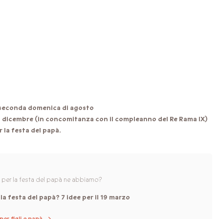
la seconda domenica di agosto
l 5 dicembre (in concomitanza con il compleanno del Re Rama IX)
r la festa del papà.
li per la festa del papà ne abbiamo?
la festa del papà? 7 idee per il 19 marzo