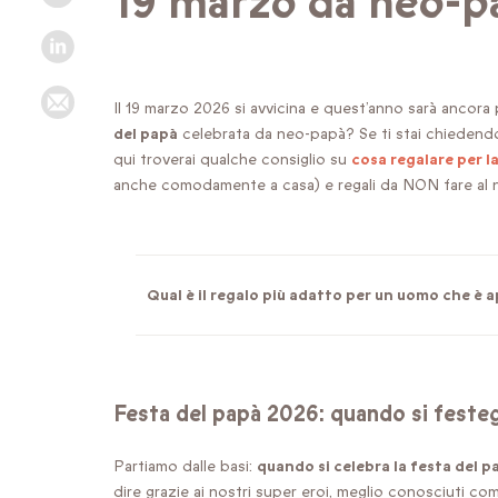
19 marzo da neo-p
Il 19 marzo 2026 si avvicina e quest’anno sarà ancora
del papà
celebrata da neo-papà? Se ti stai chiedend
qui troverai qualche consiglio su
cosa regalare per l
anche comodamente a casa) e regali da NON fare al 
Qual è il regalo più adatto per un uomo che è
Festa del papà 2026: quando si feste
Partiamo dalle basi:
quando si celebra la festa del pa
dire grazie ai nostri super eroi, meglio conosciuti co