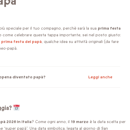
apà
 più speciale per il tuo compagno, perchè sarà la sua
prima festa
o come celebrare questa tappa importante, sei nel posto giusto:
a prima festa del papà
, qualche idea su attività originali (da fare
neo-papà.
 appena diventato papà?
Leggi anche
ggia?
pà 2026 in Italia
? Come ogni anno, il
19 marzo
è la data scelta per
me “super papà”. Una data simbolica, legata al giorno di San