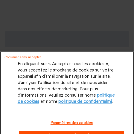
Coffrets Vol en Montgolfière, vous
aimerez aussi :
Week end montgolfière
|
Coffret box montgolfière
|
Continuer sans accepter
En cliquant sur « Accepter tous les cookies »,
Baptême de l'air en Montgolfière
|
Montgolfière Châteaux
vous acceptez le stockage de cookies sur votre
appareil afin d’améliorer la navigation sur le site,
de la Loire
|
Montgolfiere Auvergne
|
Montgolfiere Saumur
|
d’analyser l'utilisation du site et de nous aider
Montgolfière Bourgogne
|
Montgolfière Charente
dans nos efforts de marketing. Pour plus
d'informations, veuillez consulter notre
politique
Plus de coffrets activités aériennes :
de cookies
et notre
politique de confidentialité
.
Saut en parapente
|
Saut en parachute
|
Vol en ULM
|
Vol en
Paramètres des cookies
hélicoptère
|
Saut à l'élastique
|
Vol en avion de chasse
|