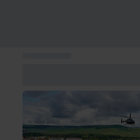
...
Vols en hélicoptère
Économisez -25% aujourd'hui
Utilisez le code GIFT lors du paiement