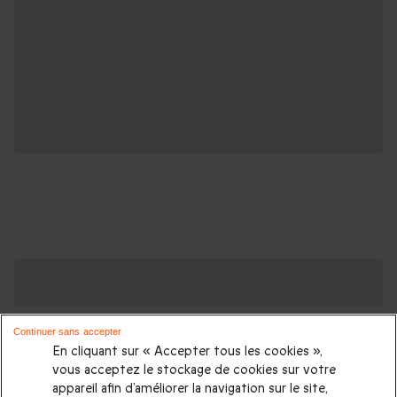
Des Coffrets pour toutes les occasions : les
plus demandés
Continuer sans accepter
Cadeau anniversaire femme
|
Cadeau anniversaire homme
|
En cliquant sur « Accepter tous les cookies »,
Coffret cadeau Noël
|
Cadeau Noël femme
|
Cadeau Noël
vous acceptez le stockage de cookies sur votre
appareil afin d’améliorer la navigation sur le site,
homme
|
Idée cadeau Femme
|
Idée cadeau Homme
|