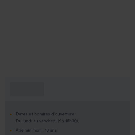
Ce que je dois
savoir ?
Dates et horaires d'ouverture :
Du lundi au vendredi (9h-18h30).
Âge minimum : 18 ans