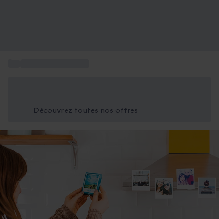
...
Tirage photo Cheerz
Économisez -25% aujourd'hui
Utilisez le code GIFT lors du paiement
Découvrez toutes nos offres