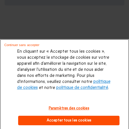
D'autres activités pour les amateurs
Continuer sans accepter
d'adrénaline :
En cliquant sur « Accepter tous les cookies »,
vous acceptez le stockage de cookies sur votre
appareil afin d’améliorer la navigation sur le site,
Vol en avion de chasse
|
Simulateur de chute libre
|
Saut en
d’analyser l'utilisation du site et de nous aider
parachute
|
Saut en parapente
|
Vol en montgolfière
|
Vol
dans nos efforts de marketing. Pour plus
d'informations, veuillez consulter notre
politique
en ULM
|
Vol en hélicoptère
|
Saut à l'élastique
|
Week end
de cookies
et notre
politique de confidentialité
.
montgolfière
|
Coffret box montgolfière
|
Baptême
Montgolfière
|
Montgolfière Châteaux de la Loire
|
Paramètres des cookies
Montgolfiere Auvergne
|
Montgolfiere Saumur
|
Accepter tous les cookies
Montgolfière Bourgogne
|