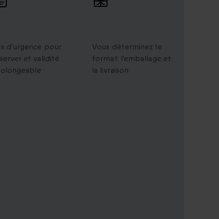
alidité
Cadeaux
rolongée
personnalisés
s d’urgence pour
Vous déterminez le
server et validité
format, l'emballage et
rolongeable
la livraison