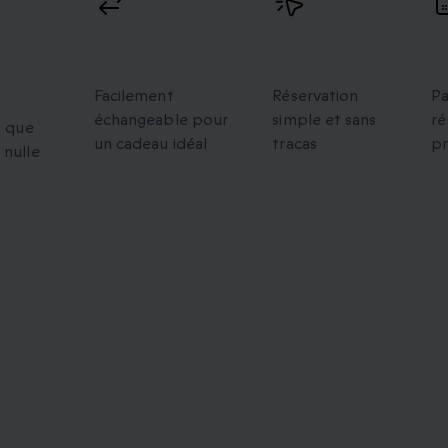
s
Échanges
Réservation
V
flexibles
facile
p
Facilement
Réservation
Pa
échangeable pour
simple et sans
ré
s que
un cadeau idéal
tracas
p
 nulle