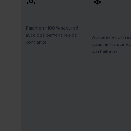
Paiement 100 %
Des moment
sécurisé
uniques à
partager
Paiement 100 % sécurisé
avec des partenaires de
Activités et offre
confiance
vous ne trouverez
part ailleurs