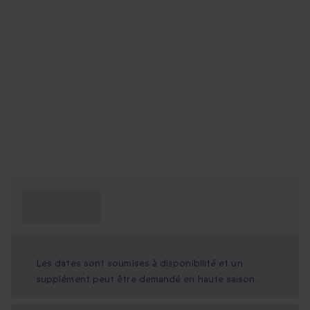
Ce que je dois
savoir ?
Les dates sont soumises à disponibilité et un
supplément peut être demandé en haute saison.