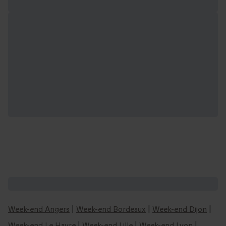
Nos idées de week-ends en France :
Week-end Angers
|
Week-end Bordeaux
|
Week-end Dijon
|
Week-end Le Havre
|
Week-end Lille
|
Week-end Lyon
|