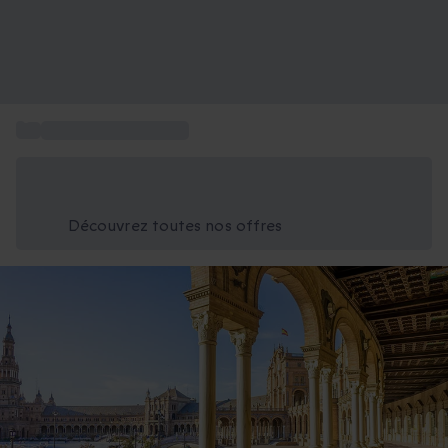
...
Week-end en Espagne
Économisez -25% aujourd'hui
Utilisez le code GIFT lors du paiement
Découvrez toutes nos offres