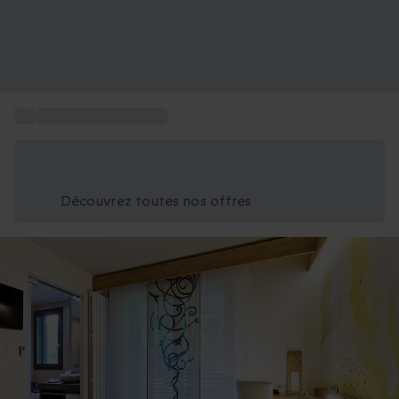
...
Séjour Hôtel 4 étoiles
Économisez -25% aujourd'hui
Utilisez le code GIFT lors du paiement
Découvrez toutes nos offres