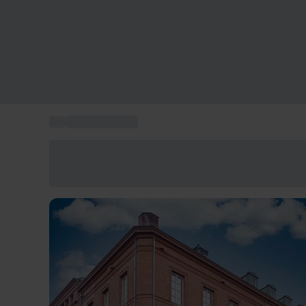
...
Hotel Toulouse
Économisez -25% aujourd'hui
Utilisez le code GIFT lors du paiement