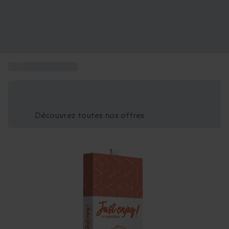
...
Carte Just Enjoy
Économisez -25% aujourd'hui
Utilisez le code GIFT lors du paiement
Découvrez toutes nos offres