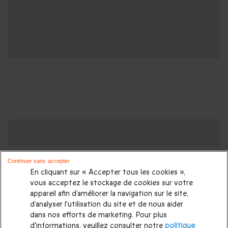
Des Coffrets pour toutes les occasions : les
plus demandés
Continuer sans accepter
Cadeau anniversaire femme
|
Cadeau anniversaire homme
|
En cliquant sur « Accepter tous les cookies »,
Coffret cadeau Noël
|
Cadeau Noël femme
|
Cadeau Noël
vous acceptez le stockage de cookies sur votre
appareil afin d’améliorer la navigation sur le site,
homme
|
Idée cadeau Femme
|
Idée cadeau Homme
|
d’analyser l'utilisation du site et de nous aider
Cadeau Couple
|
Cadeaux Fête des Mères
|
Cadeaux Fête
dans nos efforts de marketing. Pour plus
d'informations, veuillez consulter notre
politique