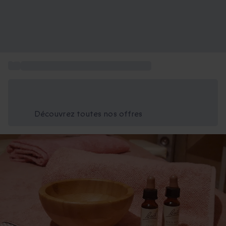
...
Box activités Provence et Côte d'Azur
Économisez -25% aujourd'hui
Utilisez le code GIFT lors du paiement
Découvrez toutes nos offres