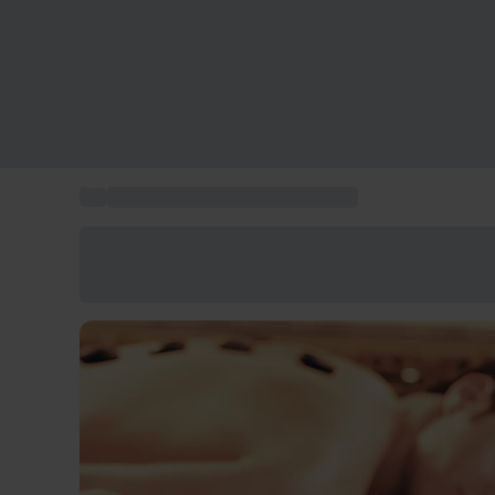
...
Activités à Toulouse et alentours
Économisez -25% aujourd'hui
Utilisez le code GIFT lors du paiement