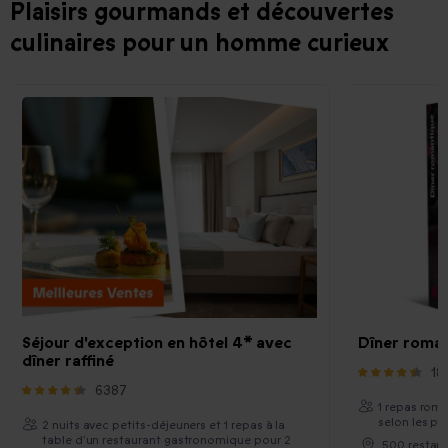
Plaisirs gourmands et découvertes
culinaires pour un homme curieux
Séjour d'exception en hôtel 4* avec
Dîner roma
dîner raffiné
18
6387
1 repas rom
selon les pa
2 nuits avec petits-déjeuners et 1 repas à la
table d’un restaurant gastronomique pour 2
500 restau