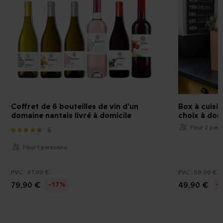
Coffret de 6 bouteilles de vin d’un
Box à cuisi
domaine nantais livré à domicile
choix à dom
Pour 2 pers
6
Pour 1 personne.
PVC :
97,00 €
PVC :
59,00 €
79,90 €
49,90 €
-17%
-