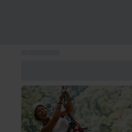
...
Ideas de regalo
Ahorra un 15% hoy
Usa el código VERANO al finalizar la compra