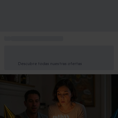
...
Regalo de cumpleaños madre
Ahorra un 15% hoy
Usa el código VERANO al finalizar la compra
Descubre todas nuestras ofertas