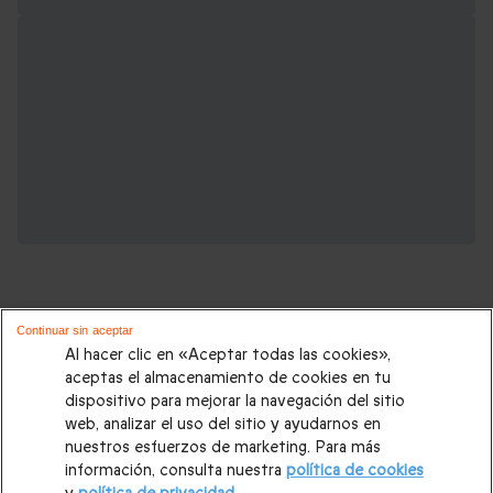
Continuar sin aceptar
Al hacer clic en «Aceptar todas las cookies»,
aceptas el almacenamiento de cookies en tu
Regalos que podrían interesarte:
dispositivo para mejorar la navegación del sitio
web, analizar el uso del sitio y ayudarnos en
Regalos de cumpleaños
|
Regalos de cumpleaños para
nuestros esfuerzos de marketing. Para más
información, consulta nuestra
política de cookies
madre
|
Regalos de cumpleaños para padre
|
Regalos de