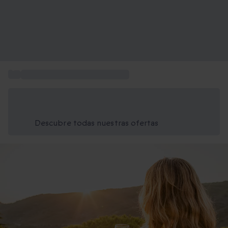
...
Regalos de cumpleaños madres
Ahorra un 15% hoy
Usa el código VERANO al finalizar la compra
Descubre todas nuestras ofertas