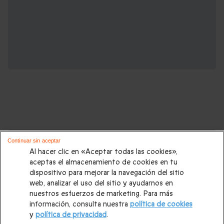
Cajas regalo que podrían interesarte:
Continuar sin aceptar
Al hacer clic en «Aceptar todas las cookies»,
Regalos Navidad
|
Regalos para hombre Navidad
|
Regalos
aceptas el almacenamiento de cookies en tu
dispositivo para mejorar la navegación del sitio
para mujer Navidad
|
Regalos de Reyes
|
Regalos de boda
|
web, analizar el uso del sitio y ayudarnos en
Regalos de cumpleaños
|
Regalos para mujer
|
Regalos para
nuestros esfuerzos de marketing. Para más
información, consulta nuestra
política de cookies
hombre
|
Paradores de Turismo
|
Casas rurales
|
Entradas
y
política de privacidad
.