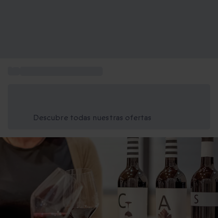
...
Visitas a bodegas Murcia
Ahorra un 15% hoy
Usa el código VERANO al finalizar la compra
Descubre todas nuestras ofertas