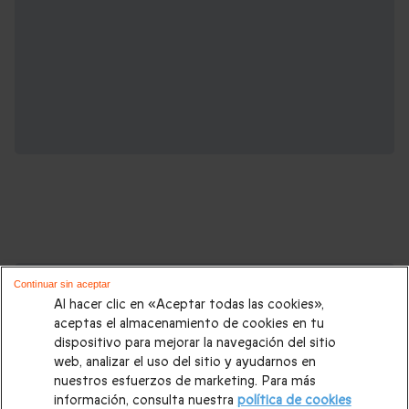
Cajas regalo que podrían interesarte:
Continuar sin aceptar
Al hacer clic en «Aceptar todas las cookies»,
Regalos Navidad
|
Regalos para hombre Navidad
|
Regalos
aceptas el almacenamiento de cookies en tu
dispositivo para mejorar la navegación del sitio
para mujer Navidad
|
Regalos de Reyes
|
Regalos de boda
|
web, analizar el uso del sitio y ayudarnos en
Regalos de cumpleaños
|
Regalos para mujer
|
Regalos para
nuestros esfuerzos de marketing. Para más
información, consulta nuestra
política de cookies
hombre
|
Paradores de Turismo
|
Casas rurales
|
Entradas