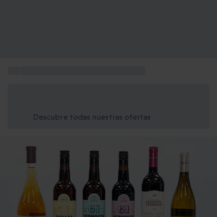
...
Restaurantes Gourmet y Gastronomía
Ahorra un 15% hoy
Usa el código VERANO al finalizar la compra
Descubre todas nuestras ofertas