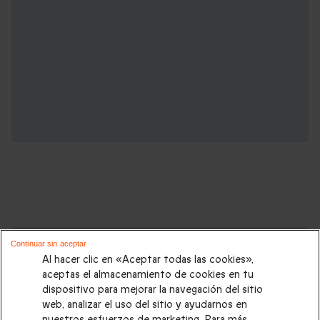
Cajas regalo que podrían interesarte:
Continuar sin aceptar
Al hacer clic en «Aceptar todas las cookies»,
Regalos Navidad
|
Regalos para hombre Navidad
|
Regalos
aceptas el almacenamiento de cookies en tu
dispositivo para mejorar la navegación del sitio
para mujer Navidad
|
Regalos de Reyes
|
Regalos de boda
|
web, analizar el uso del sitio y ayudarnos en
Regalos de cumpleaños
|
Regalos para mujer
|
Regalos para
nuestros esfuerzos de marketing. Para más