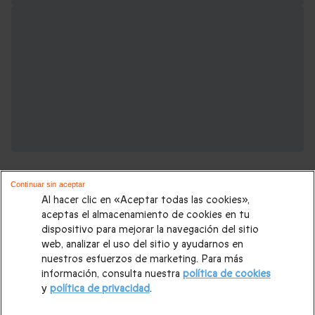
Continuar sin aceptar
Al hacer clic en «Aceptar todas las cookies»,
aceptas el almacenamiento de cookies en tu
dispositivo para mejorar la navegación del sitio
Regalos de boda que podrían interesarte:
web, analizar el uso del sitio y ayudarnos en
nuestros esfuerzos de marketing. Para más
información, consulta nuestra
política de cookies
Ideas de regalos para boda
|
Regalos para bodas de Aluminio
y
política de privacidad
.
|
Regalos para bodas de Oro
|
Regalos para bodas de Perla
|