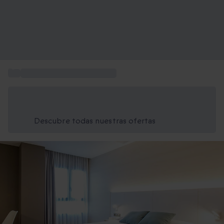
...
Escapadas de Fin de Semana
Ahorra un 15% hoy
Usa el código VERANO al finalizar la compra
Descubre todas nuestras ofertas