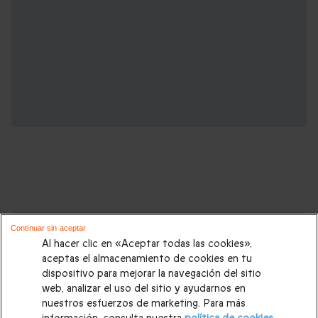
Cajas regalo que podrían interesarte:
Continuar sin aceptar
Al hacer clic en «Aceptar todas las cookies»,
Regalos Navidad
|
Regalos para hombre Navidad
|
Regalos
aceptas el almacenamiento de cookies en tu
dispositivo para mejorar la navegación del sitio
para mujer Navidad
|
Regalos de Reyes
|
Regalos de boda
|
web, analizar el uso del sitio y ayudarnos en
Regalos de cumpleaños
|
Regalos para mujer
|
Regalos para
nuestros esfuerzos de marketing. Para más