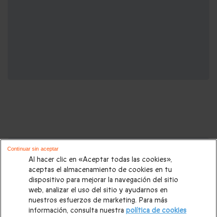
Cajas regalo que podrían interesarte:
Continuar sin aceptar
Al hacer clic en «Aceptar todas las cookies»,
Regalos Navidad
|
Regalos para hombre Navidad
|
Regalos
aceptas el almacenamiento de cookies en tu
dispositivo para mejorar la navegación del sitio
para mujer Navidad
|
Regalos de Reyes
|
Regalos de boda
|
web, analizar el uso del sitio y ayudarnos en
Regalos de cumpleaños
|
Regalos para mujer
|
Regalos para
nuestros esfuerzos de marketing. Para más
información, consulta nuestra
política de cookies
hombre
|
Paradores de Turismo
|
Casas rurales
|
Entradas