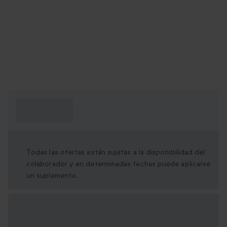
¿Qué necesito
saber?
Todas las ofertas están sujetas a la disponibilidad del
colaborador y en determinadas fechas puede aplicarse
un suplemento.
Opciones de regalo
disponibles