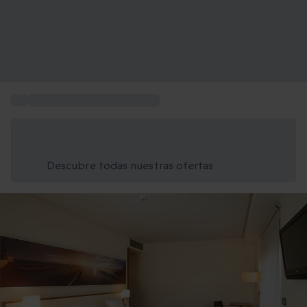
...
Escapadas de Fin de Semana
Ahorra un 15% hoy
Usa el código VERANO al finalizar la compra
Descubre todas nuestras ofertas