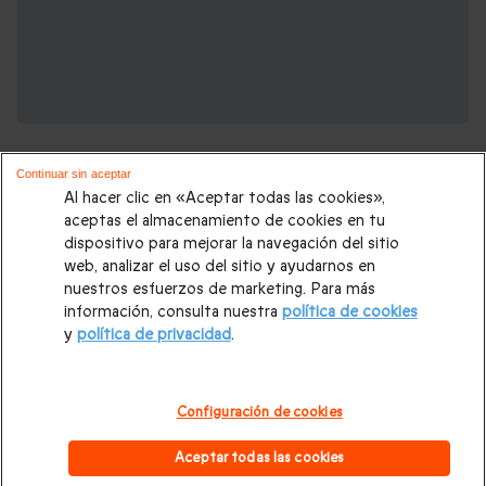
Continuar sin aceptar
Al hacer clic en «Aceptar todas las cookies»,
aceptas el almacenamiento de cookies en tu
dispositivo para mejorar la navegación del sitio
Regalos de boda que podrían interesarte:
web, analizar el uso del sitio y ayudarnos en
nuestros esfuerzos de marketing. Para más
información, consulta nuestra
política de cookies
Ideas de regalos para boda
|
Regalos para bodas de Aluminio
y
política de privacidad
.
|
Regalos para bodas de Oro
|
Regalos para bodas de Perla
|
Regalos para bodas de Porcelana
|
Regalos para bodas de
Configuración de cookies
Rubí
|
Regalos testigos de boda
|
Regalos para parejas
|
Aceptar todas las cookies
Todas las Cajas Regalo