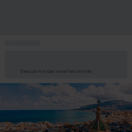
...
Viaje a Europa
Ahorra un 15% hoy
Usa el código VERANO al finalizar la compra
Descubre todas nuestras ofertas