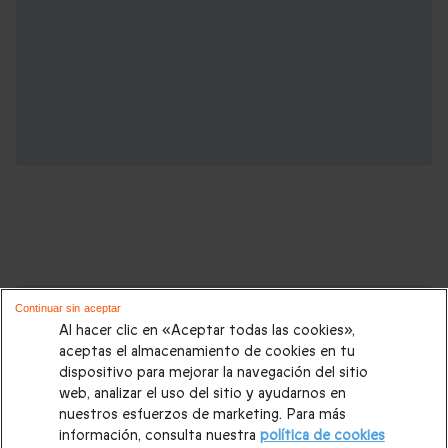
Cajas regalo que podrían interesarte:
Continuar sin aceptar
Al hacer clic en «Aceptar todas las cookies»,
Regalos Navidad
|
Regalos para hombre Navidad
|
Regalos
aceptas el almacenamiento de cookies en tu
dispositivo para mejorar la navegación del sitio
para mujer Navidad
|
Regalos de Reyes
|
Regalos de boda
|
web, analizar el uso del sitio y ayudarnos en
Regalos de cumpleaños
|
Regalos para mujer
|
Regalos para
nuestros esfuerzos de marketing. Para más
información, consulta nuestra
política de cookies
hombre
|
Paradores de Turismo
|
Casas rurales
|
Entradas