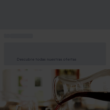
...
Cata de vinos
Ahorra un 15% hoy
Usa el código VERANO al finalizar la compra
Descubre todas nuestras ofertas