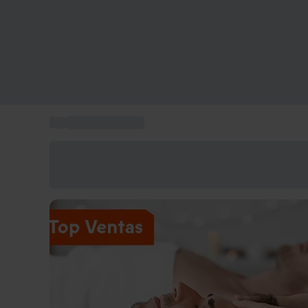
...
Spa para parejas
Ahorra un 15% hoy
Usa el código VERANO al finalizar la compra