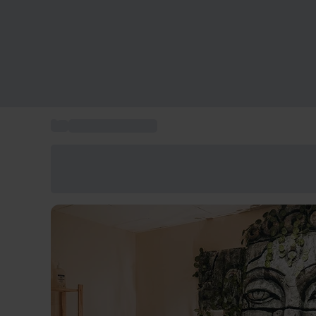
...
Masajes relajantes
Ahorra un 15% hoy
Usa el código VERANO al finalizar la compra