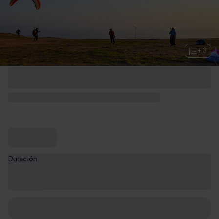
+ 3
Duración
15
minutos