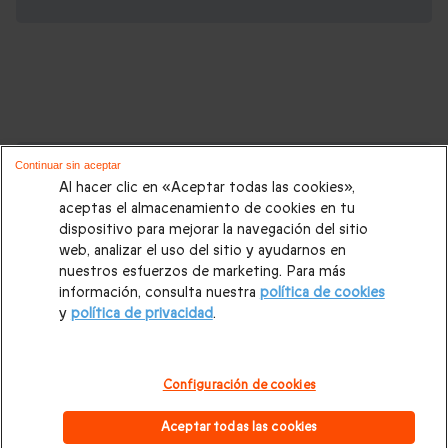
Cajas regalo que podrían interesarte:
Continuar sin aceptar
Al hacer clic en «Aceptar todas las cookies»,
Regalos Navidad
|
Regalos para hombre Navidad
|
Regalos
aceptas el almacenamiento de cookies en tu
dispositivo para mejorar la navegación del sitio
para mujer Navidad
|
Regalos de Reyes
|
Regalos de boda
|
web, analizar el uso del sitio y ayudarnos en
Regalos de cumpleaños
|
Regalos para mujer
|
Regalos para
nuestros esfuerzos de marketing. Para más
información, consulta nuestra
política de cookies
hombre
|
Paradores de Turismo
|
Casas rurales
|
Entradas
y
política de privacidad
.
PortAventura
|
Regalos originales
|
Regalos Día del Padre
|
Regalos Día de la Madre
|
Regalos San Valentín
|
Escapadas
Configuración de cookies
románticas
|
Cajas regalo Mil y una noches
|
Masajes y spa
|
Aceptar todas las cookies
Todos nuestros regalos