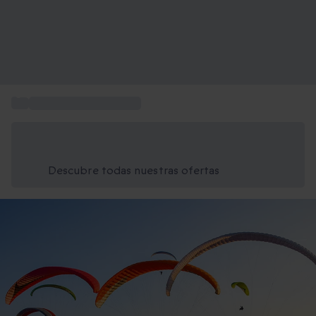
...
Aventuras para regalar
Ahorra un 15% hoy
Usa el código VERANO al finalizar la compra
Descubre todas nuestras ofertas