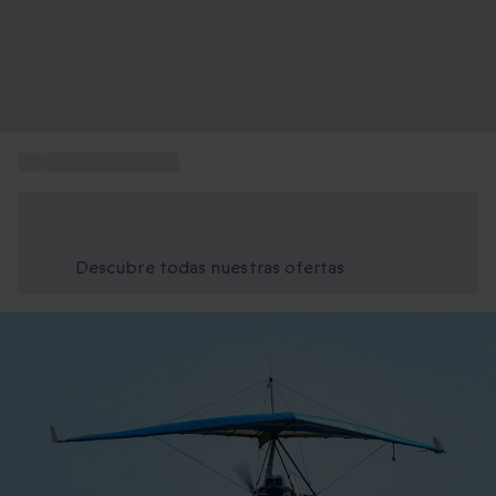
...
Vuelo en avioneta
Ahorra un 15% hoy
Usa el código VERANO al finalizar la compra
Descubre todas nuestras ofertas