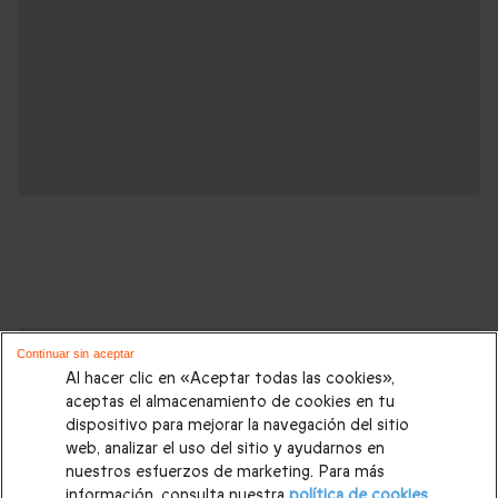
Cajas regalo que podrían interesarte:
Continuar sin aceptar
Al hacer clic en «Aceptar todas las cookies»,
Regalos Navidad
|
Regalos para hombre Navidad
|
Regalos
aceptas el almacenamiento de cookies en tu
dispositivo para mejorar la navegación del sitio
para mujer Navidad
|
Regalos de Reyes
|
Regalos de boda
|
web, analizar el uso del sitio y ayudarnos en
Regalos de cumpleaños
|
Regalos para mujer
|
Regalos para
nuestros esfuerzos de marketing. Para más
información, consulta nuestra
política de cookies