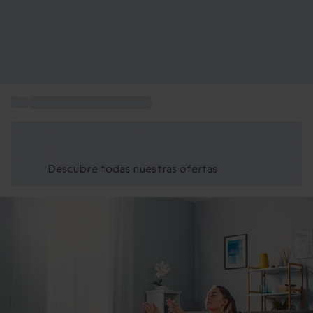
...
Cajas sorpresa a domicilio
Ahorra un 15% hoy
Usa el código VERANO al finalizar la compra
Descubre todas nuestras ofertas