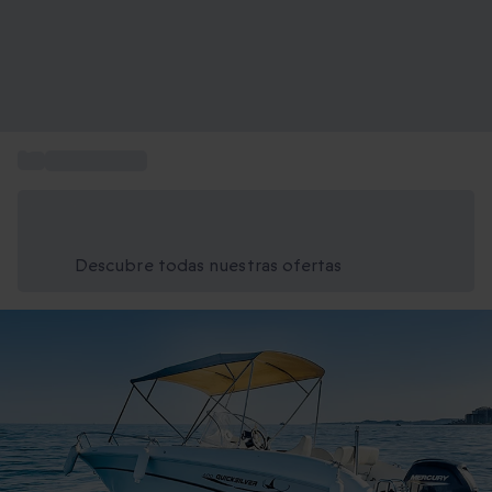
...
Regalar tours
Ahorra un 15% hoy
Usa el código VERANO al finalizar la compra
Descubre todas nuestras ofertas