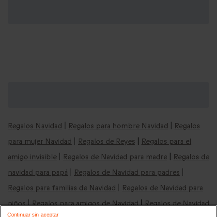
Cajas regalo "deportes acuáticos" y mucho
más: cajas para cualquier ocasión
Regalos Navidad
|
Regalos para hombre Navidad
|
Regalos
para mujer Navidad
|
Regalos de Reyes
|
Regalos para el
amigo invisible
|
Regalos de Navidad para madre
|
Regalos de
navidad para papá
|
Regalos de Navidad para padres
|
Regalos para familias de Navidad
|
Regalos de Navidad para
niños
|
Regalos para amigos de Navidad
|
Regalos de Navidad
Continuar sin aceptar