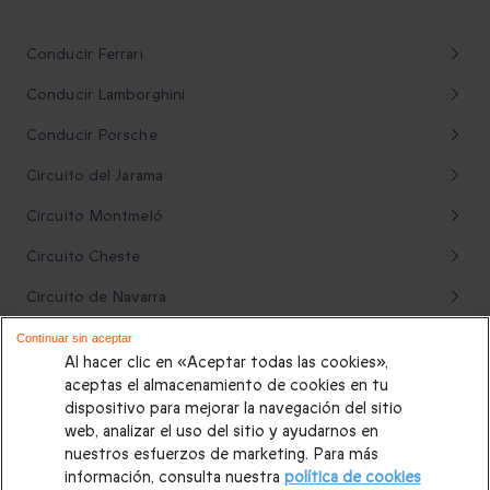
Conducir Ferrari
Conducir Lamborghini
Conducir Porsche
Circuito del Jarama
Circuito Montmeló
Circuito Cheste
Circuito de Navarra
Circuito de Brunete
Continuar sin aceptar
Al hacer clic en «Aceptar todas las cookies»,
Rutas 4x4
aceptas el almacenamiento de cookies en tu
dispositivo para mejorar la navegación del sitio
Karting
web, analizar el uso del sitio y ayudarnos en
nuestros esfuerzos de marketing. Para más
Rutas en quad
información, consulta nuestra
política de cookies