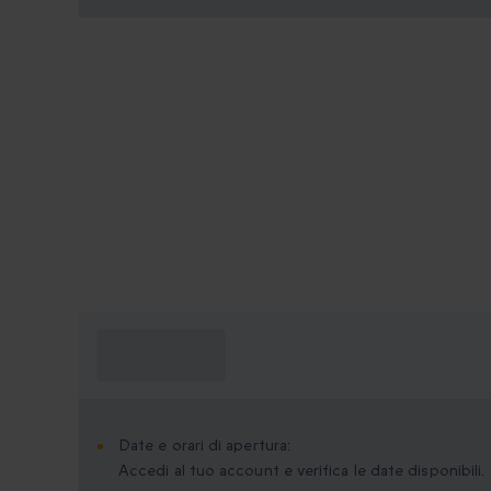
Cosa devo
sapere?
Date e orari di apertura:
Accedi al tuo account e verifica le date disponibili.