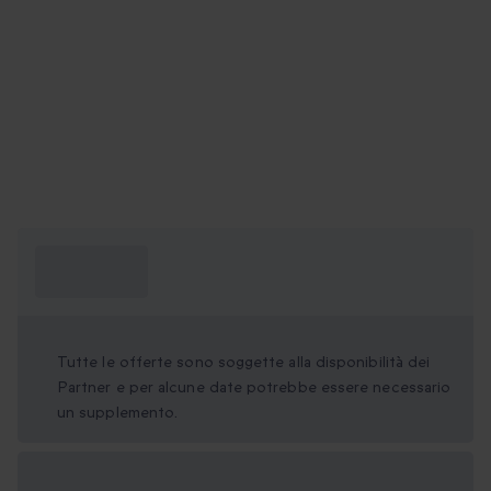
Cosa devo
sapere?
Tutte le offerte sono soggette alla disponibilità dei
Partner e per alcune date potrebbe essere necessario
un supplemento.
Formati regalo