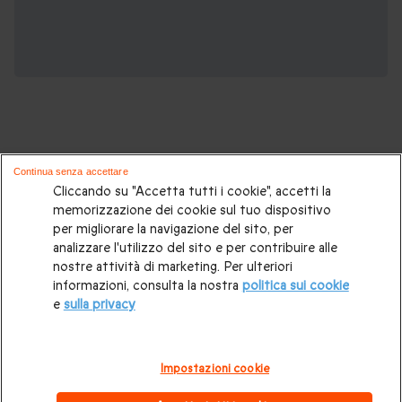
Continua senza accettare
Potrebbero piacerti anche questi cofanetti
Cliccando su "Accetta tutti i cookie", accetti la
memorizzazione dei cookie sul tuo dispositivo
regalo:
per migliorare la navigazione del sito, per
analizzare l'utilizzo del sito e per contribuire alle
Idee regalo originali
|
Regali di compleanno
|
Regali per la
nostre attività di marketing. Per ulteriori
informazioni, consulta la nostra
politica sui cookie
coppia
|
Soggiorni insoliti
|
Idee regalo donna
|
Regali per
e
sulla privacy
uomo
|
Esperienze in Svizzera
|
Weekend romantico
|
Regalo per matrimonio
|
Volo in mongolfiera
|
Box gourmet
Impostazioni cookie
|
Trattamenti benessere e Spa
|
Attività all'aperto
|
Regali di