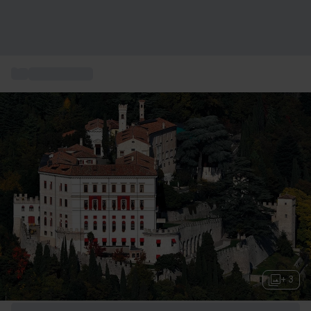
...
Hotel di lusso
+ 3