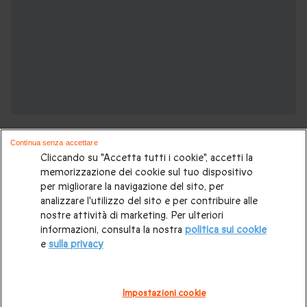
Continua senza accettare
Cliccando su "Accetta tutti i cookie", accetti la
memorizzazione dei cookie sul tuo dispositivo
per migliorare la navigazione del sito, per
analizzare l'utilizzo del sito e per contribuire alle
Voglia di viaggiare? Potrebbero piacerti
nostre attività di marketing. Per ulteriori
anche:
informazioni, consulta la nostra
politica sui cookie
e
sulla privacy
Viaggio in Europa
|
Weekend romantico
|
Soggiorni originali
|
Notte nel castello
|
Hotel stellati
|
Hotel di lusso
|
Impostazioni cookie
Soggiorno 2 notti
|
Soggiorno di 1 notte
|
Viaggi a sorpresa
|