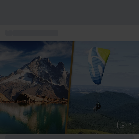
...
Volo con paraprendio
+ 7