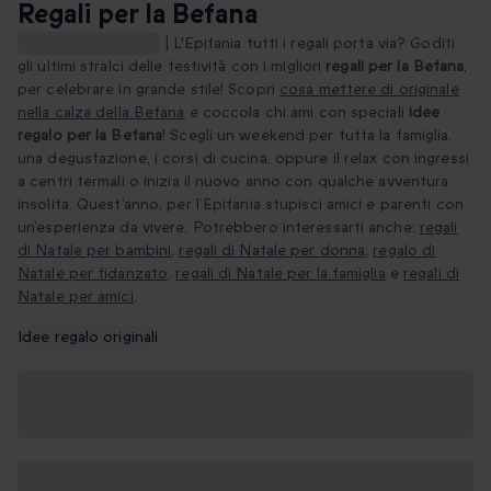
Regali per la Befana
Regali per la Befana
|
L'Epifania tutti i regali porta via? Goditi
gli ultimi stralci delle festività con i migliori
regali per la Befana
,
per celebrare in grande stile!
Scopri
cosa mettere di originale
nella calza della Befana
e coccola chi ami con speciali
idee
regalo per la Befana
! Scegli un weekend per tutta la famiglia,
una degustazione, i corsi di cucina, oppure il relax con ingressi
a centri termali o inizia il nuovo anno con qualche avventura
insolita. Quest’anno, per l’Epifania stupisci amici e parenti con
un’esperienza da vivere. Potrebbero interessarti anche:
regali
di Natale per bambini
,
regali di Natale per donna
,
regalo di
Natale per fidanzato
,
regali di Natale per la famiglia
e
regali di
Natale per amici
.
Idee regalo originali
Le migliori idee regalo per la
Befana