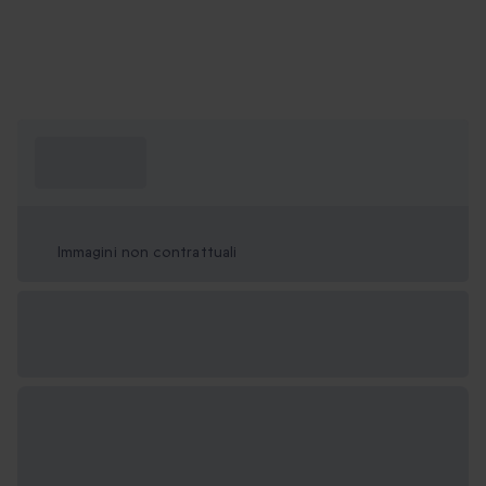
Cosa devo
sapere?
Immagini non contrattuali
Formati regalo
disponibili