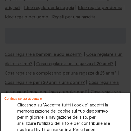
originali
|
Idee regalo per la coppia
|
Idee regalo per donna
|
Idee regalo per uomo
|
Regali per una nascita
I migliori regali di compleanno per ogni
età:
Cosa regalare a bambini e adolescenti?
|
Cosa regalare a un
diciottesimo?
|
Cosa regalare a una ragazza di 20 anni?
|
Cosa regalare a compleanno per una ragazza di 25 anni?
|
Cosa regalare per i 30 anni a una donna?
|
Cosa regalare a
una quarantenne per il suo compleanno?
|
Cosa regalare a
Continua senza accettare
una donna di 50 anni?
|
Cosa regalare a una donna per i 60
Cliccando su "Accetta tutti i cookie", accetti la
anni?
|
Cosa regalare a una settantenne?
|
Cosa regalare a
memorizzazione dei cookie sul tuo dispositivo
per migliorare la navigazione del sito, per
una donna di 80 anni?
|
Cosa regalare al compleanno di un
analizzare l'utilizzo del sito e per contribuire alle
ragazzo di 20 anni?
|
Cosa regalare a un venticinquenne per
nostre attività di marketing. Per ulteriori