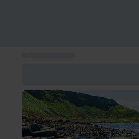
...
Vacanze Regno Unito
Risparmia il 15% oggi
Usa il codice ESTATE nel carrello