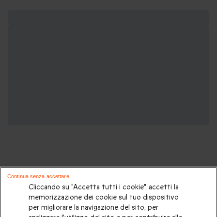
Continua senza accettare
Cliccando su "Accetta tutti i cookie", accetti la
Sei un appassionato di motori?
memorizzazione dei cookie sul tuo dispositivo
Potrebbero piacerti anche:
per migliorare la navigazione del sito, per