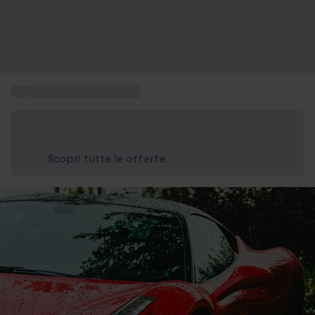
...
Regala un giro in Ferrari
Risparmia il 15% oggi
Usa il codice ESTATE nel carrello
Scopri tutte le offerte